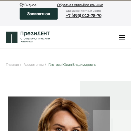
Видное
Обратная связь
Все клиники
Eдиный контактный центр
Записаться
+7 (495) 012-78-70
Главная
/
Ассистенты
/
Глотова Юлия Владимировна